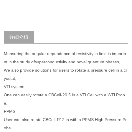
详细介绍
Measuring the angular dependence of resistivity in field is importa
nt in the study ofsuperconductivity and novel quantum phases,
We also provide solutions for users to rotate a pressure cell in a cr
yostat,
VTl system
One can easily rotate a CBCell-20.5 in a VTl Cell with a WTl Prob
e.
PPMS
User can also rotate CBCell-R12 in with a PPMS High Pressure Pr
obe.