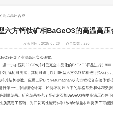
3的高温高压合成
H型六方钙钛矿相BaGeO3的高温高压
发表时间：2025-08-26 点击次数：220
GeO3开展了高温高压实验研究。
一步加压到22 GPa并对已完全非晶化的BaGeO3样品进行(1800
展同步辐射X射线衍射测试，其衍射谱可以用6H型六方钙钛矿相进行指标
获得其结构参数。应用二阶Birch-Murnaghan状态方程拟合实验体积-压
eO3进行第一性原理理论计算，所得不同压力下的晶格常数和体积数据与实验
述了拉曼实验测量结果。研究结果补充了赝硅灰石相BaGeO3在更高温压条
学性质奠定了基础，为开发高性能钙钛矿结构锗酸盐材料提供了可能