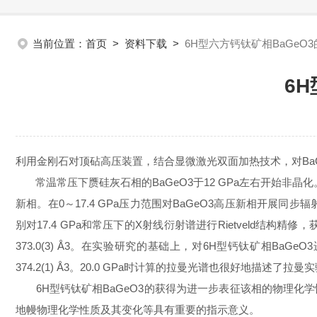
当前位置：
首页
>
资料下载
>
6H型六方钙钛矿相BaGeO
6
利用金刚石对顶砧高压装置，结合显微激光双面加热技术，对Ba
常温常压下赝硅灰石相的BaGeO3于12 GPa左右开始非晶化。进
新相。在0～17.4 GPa压力范围对BaGeO3高压新相开
别对17.4 GPa和常压下的X射线衍射谱进行Rietveld结构精修，
373.0(3) Å3。在实验研究的基础上，对6H型钙钛矿相BaG
374.2(1) Å3。20.0 GPa时计算的拉曼光谱也很好地描
6H型钙钛矿相BaGeO3的获得为进一步表征该相的物理化
地幔物理化学性质及其变化等具有重要的指示意义。