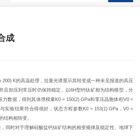
合成
 ± 200) K的高温处理，拉曼光谱显示其转变成一种未见报道的高压
化，并且卸压到常压时仍保持稳定。以6H型钙钛矿相为结构模型，分
力数据，得到其体弹模量K0 = 150(2) GPa和零压晶胞体积V0 =
结果符合得很好，状态方程参数K0 = 153(1) GPa，V0 =
件下的结构相转变。
性，同时对于理解硅酸盐钙钛矿结构的相变规律及稳定性、地球下